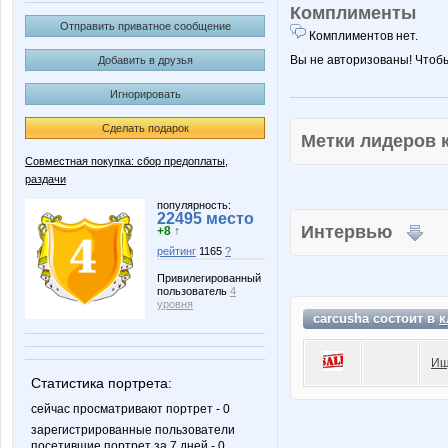
Комплименты
Отправить приватное сообщение
Комплиментов нет.
Вы не авторизованы! Чтоб
Добавить в друзья
Игнорировать
Сделать подарок
Метки лидеров
Совместная покупка: сбор предоплаты,
раздачи
популярность:
22495 место
Интервью
+8 ↑
рейтинг
1165
?
Привилегированный
пользователь
4
уровня
carcusha состоит в
к
Ищ
Статистика портрета:
сейчас просматривают портрет - 0
зарегистрированные пользователи
посетившие портрет за 7 дней - 0